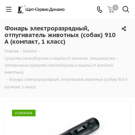
0
Фонарь электроразрядный,
отпугиватель животных (собак) 910
А (компакт, 1 класс)
Главная
-
Каталог
-
Средства самообороны и защиты от агрессии, спецсредства
-
Электрошоки (средства самообороны и защиты от агрессии
животных)
-
Фонарь электроразрядный, отпугиватель животных (собак) 910 А
(компакт, 1 класс)
НОВИНКА