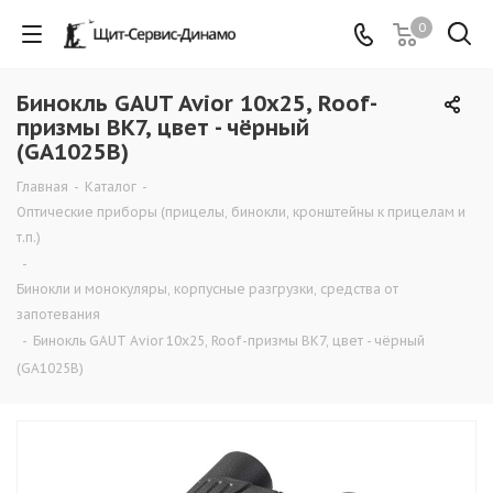
0
Бинокль GAUT Avior 10x25, Roof-
призмы BK7, цвет - чёрный
(GA1025B)
Главная
-
Каталог
-
Оптические приборы (прицелы, бинокли, кронштейны к прицелам и
т.п.)
-
Бинокли и монокуляры, корпусные разгрузки, средства от
запотевания
-
Бинокль GAUT Avior 10x25, Roof-призмы BK7, цвет - чёрный
(GA1025B)