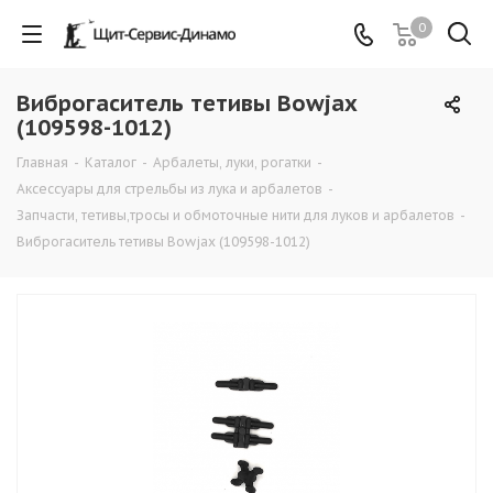
0
Виброгаситель тетивы Bowjax
(109598-1012)
Главная
-
Каталог
-
Арбалеты, луки, рогатки
-
Аксессуары для стрельбы из лука и арбалетов
-
Запчасти, тетивы,тросы и обмоточные нити для луков и арбалетов
-
Виброгаситель тетивы Bowjax (109598-1012)