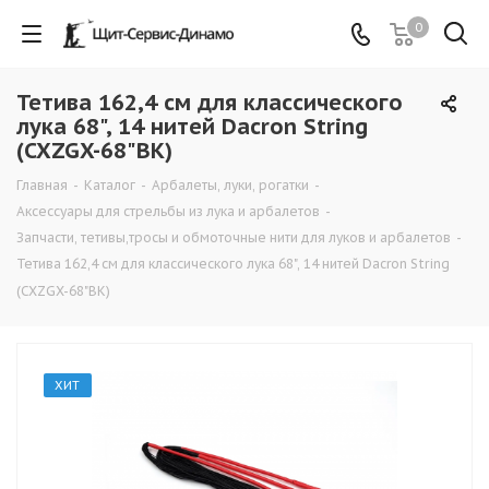
0
Тетива 162,4 см для классического
лука 68", 14 нитей Dacron String
(CXZGX-68"BK)
Главная
-
Каталог
-
Арбалеты, луки, рогатки
-
Аксессуары для стрельбы из лука и арбалетов
-
Запчасти, тетивы,тросы и обмоточные нити для луков и арбалетов
-
Тетива 162,4 см для классического лука 68", 14 нитей Dacron String
(CXZGX-68"BK)
ХИТ