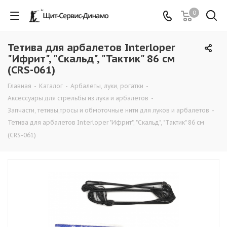
0
Тетива для арбалетов Interloper
"Ифрит", "Скальд", "Тактик" 86 см
(CRS-061)
Главная
-
Каталог
-
Арбалеты, луки, рогатки
-
Аксессуары для стрельбы из лука и арбалетов
-
Запчасти, тетивы,тросы и обмоточные нити для луков и арбалетов
-
Тетива для арбалетов Interloper "Ифрит", "Скальд", "Тактик" 86 см
(CRS-061)