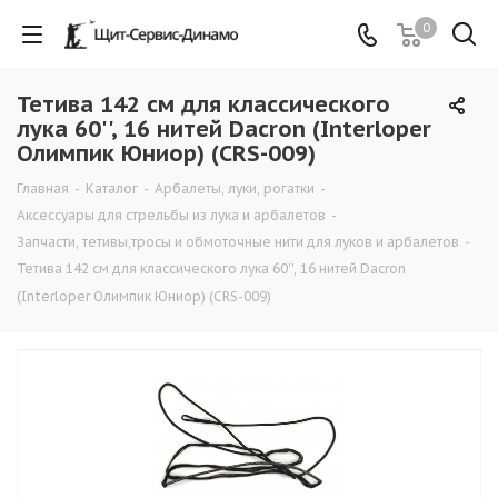
0
Тетива 142 см для классического
лука 60'', 16 нитей Dacron (Interloper
Олимпик Юниор) (CRS-009)
Главная
-
Каталог
-
Арбалеты, луки, рогатки
-
Аксессуары для стрельбы из лука и арбалетов
-
Запчасти, тетивы,тросы и обмоточные нити для луков и арбалетов
-
Тетива 142 см для классического лука 60'', 16 нитей Dacron
(Interloper Олимпик Юниор) (CRS-009)