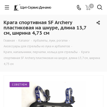
0
Крага спортивная SF Archery
пластиковая на шнуре, длина 13,7
см, ширина 4,73 см
Главная
-
Каталог
-
Арбалеты, луки, рогатки
-
Аксессуары для стрельбы из лука и арбалетов
-
Краги, напальчники, перчатки, кольца для стрельбы
-
Крага
спортивная SF Archery пластиковая на шнуре, длина 13,7 см, ширина
4,73 см
СОВЕТУЕМ