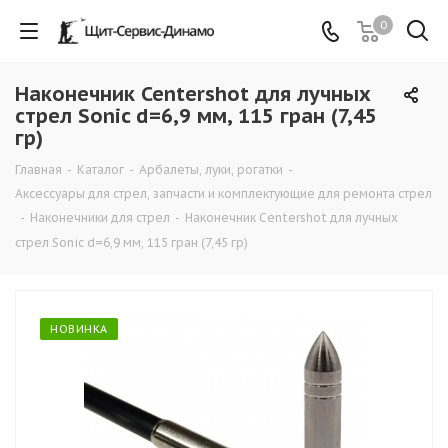
0
Наконечник Centershot для лучных
стрел Sonic d=6,9 мм, 115 гран (7,45
гр)
Главная
-
Каталог
-
Арбалеты, луки, рогатки
-
Аксессуары для стрел, запчасти и комплектующие для ремонта стрел
-
Наконечники для стрел
-
Наконечник Centershot для лучных
стрел Sonic d=6,9 мм, 115 гран (7,45 гр)
НОВИНКА