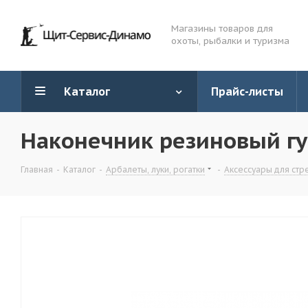
Магазины товаров для
охоты, рыбалки и туризма
Каталог
Прайс-листы
Наконечник резиновый гу
Главная
-
Каталог
-
Арбалеты, луки, рогатки
-
Аксессуары для стр