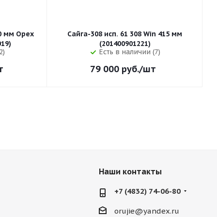
50 мм Орех
Сайга-308 исп. 61 308 Win 415 мм
255 (32019)
(201400901221)
2)
Есть в наличии (7)
т
79 000
руб.
/шт
Наши контакты
+7 (4832) 74-06-80
orujie@yandex.ru