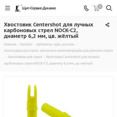
0
Хвостовик Centershot для лучных
карбоновых стрел NOCK-C2,
диаметр 6,2 мм, цв. жёлтый
Главная
-
Каталог
-
Арбалеты, луки, рогатки
-
Аксессуары для стрел, запчасти и комплектующие для ремонта стрел
-
Хвостовики для стрел
-
Хвостовик Centershot для лучных
карбоновых стрел NOCK-C2, диаметр 6,2 мм, цв. жёлтый