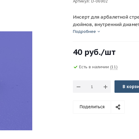
Артикул:
D-06902
Инсерт для арбалетной стр
дюймов, внутренний диаметр
2,3 мм, вес 1,4 гр. (D-06902)
Подробнее
40
руб.
/шт
Есть в наличии
(11)
В корз
Поделиться