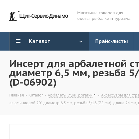
Магазины товаров для
охоты, рыбалки и туризма
Каталог
Прайс-листы
Инсерт для арбалетной ст
диаметр 6,5 мм, резьба 5/1
(D-06902)
Главная
-
Каталог
-
Арбалеты, луки, рогатки
-
Аксессуары для стр
алюминиевой 20", диаметр 6,5 мм, резьба 5/16 (7,8 мм), длина 24 мм, в