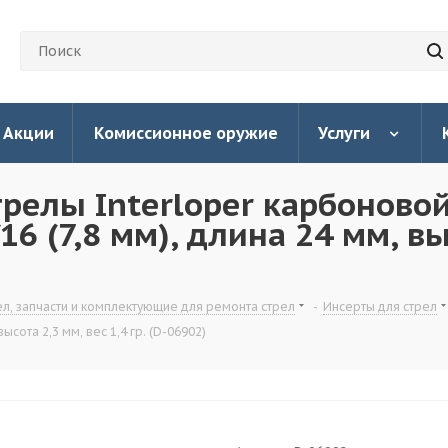
Акции
Комиссионное оружие
Услуги
релы Interloper карбоново
6 (7,8 мм), длина 24 мм, выс
ел, запчасти и комплектующие для ремонта стрел
-
Инсерты для стрел
ысота 2,3 мм, вес 1,4 гр. (D-06902)