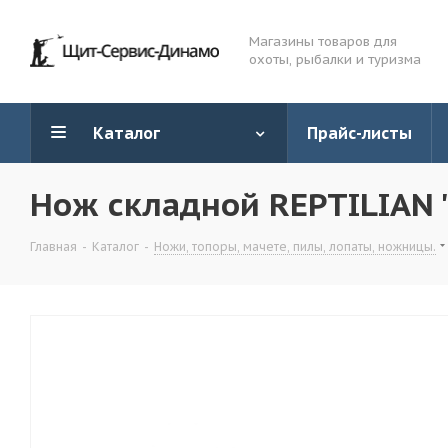
Магазины товаров для
охоты, рыбалки и туризма
Каталог
Прайс-листы
Нож складной REPTILIAN "
Главная
-
Каталог
-
Ножи, топоры, мачете, пилы, лопаты, ножницы.