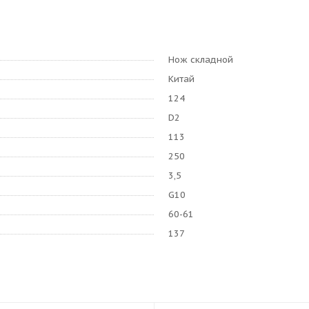
Нож складной
Китай
124
D2
113
250
3,5
G10
60-61
137