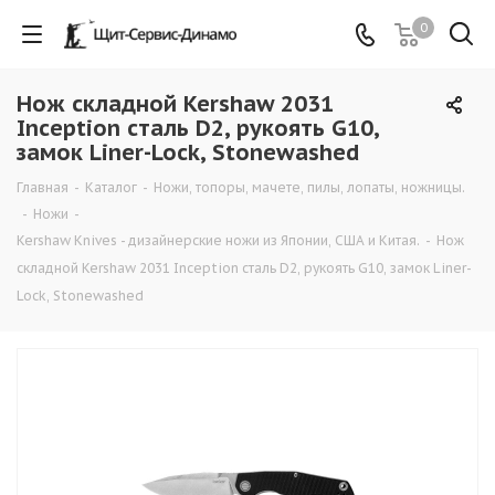
0
Нож складной Kershaw 2031
Inception сталь D2, рукоять G10,
замок Liner-Lock, Stonewashed
Главная
-
Каталог
-
Ножи, топоры, мачете, пилы, лопаты, ножницы.
-
Ножи
-
Kershaw Knives - дизайнерские ножи из Японии, США и Китая.
-
Нож
складной Kershaw 2031 Inception сталь D2, рукоять G10, замок Liner-
Lock, Stonewashed