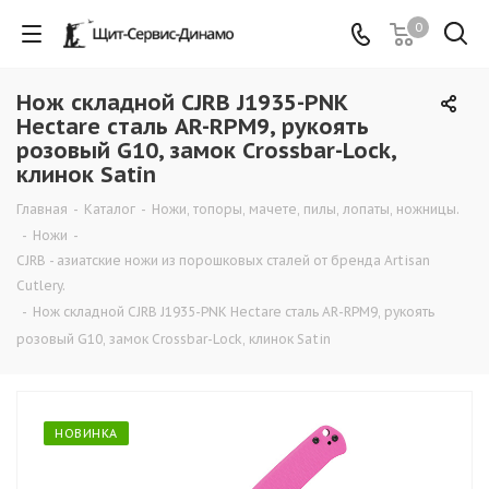
0
Нож складной CJRB J1935-PNK
Hectare сталь AR-RPM9, рукоять
розовый G10, замок Crossbar-Lock,
клинок Satin
Главная
-
Каталог
-
Ножи, топоры, мачете, пилы, лопаты, ножницы.
-
Ножи
-
CJRB - азиатские ножи из порошковых сталей от бренда Artisan
Cutlery.
-
Нож складной CJRB J1935-PNK Hectare сталь AR-RPM9, рукоять
розовый G10, замок Crossbar-Lock, клинок Satin
НОВИНКА