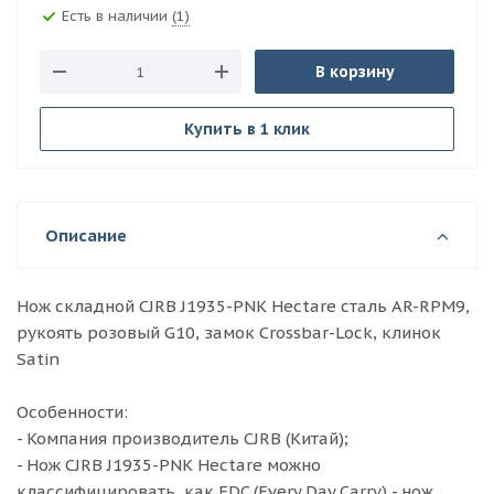
Есть в наличии
(1)
В корзину
Купить в 1 клик
Описание
Нож складной CJRB J1935-PNK Hectare сталь AR-RPM9,
рукоять розовый G10, замок Crossbar-Lock, клинок
Satin
Особенности:
- Компания производитель CJRB (Китай);
- Нож CJRB J1935-PNK Hectare можно
классифицировать, как EDC (Every Day Carry) - нож