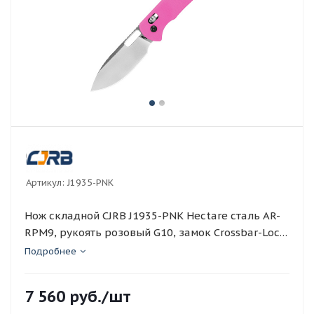
Артикул:
J1935-PNK
Нож складной CJRB J1935-PNK Hectare сталь AR-
RPM9, рукоять розовый G10, замок Crossbar-Lock,
клинок Satin
Подробнее
7 560
руб.
/шт