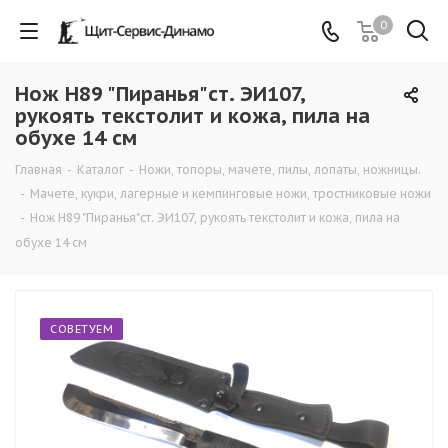
0
Нож Н89 "Пиранья"ст. ЭИ107,
рукоять текстолит и кожа, пила на
обухе 14 см
Главная
-
Каталог
-
Ножи, топоры, мачете, пилы, лопаты, ножницы.
-
Мачете, кукри, лагерные и кемпинговые ножи, тростниковые ножи
-
Нож Н89 "Пиранья"ст. ЭИ107, рукоять текстолит и кожа, пила на
обухе 14 см
СОВЕТУЕМ